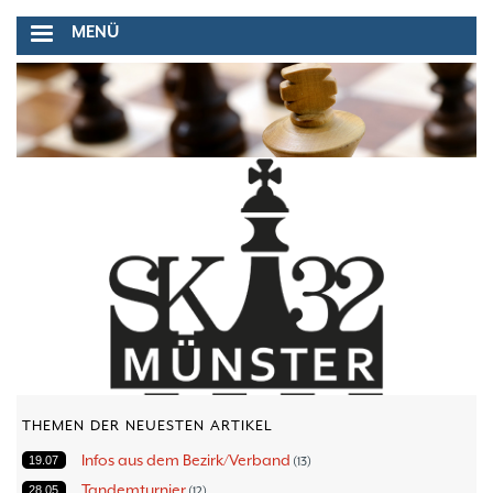
Direkt
MENÜ
zum
Inhalt
THEMEN DER NEUESTEN ARTIKEL
Infos aus dem Bezirk/Verband
19.07
13
Tandemturnier
28.05
12