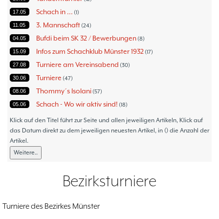
Schach in ...
17.05
1
3. Mannschaft
11.05
24
Bufdi beim SK 32 / Bewerbungen
04.05
8
Infos zum Schachklub Münster 1932
15.09
17
Turniere am Vereinsabend
27.08
30
Turniere
30.06
47
Thommy´s Isolani
08.06
57
Schach - Wo wir aktiv sind!
05.06
18
Bezirksturniere
11.05
1
Klick auf den Titel führt zur Seite und allen jeweiligen Artikeln, Klick auf
Frauenmannschaft
das Datum direkt zu dem jeweiligen neuesten Artikel, in () die Anzahl der
05.05
6
Artikel.
Jugendturniere
09.10
23
Weitere..
Jugendmannschaften
06.10
5
Verbandsebene
09.06
14
Bezirksturniere
Landesebene
26.05
10
Open 2023
25.04
1
Turniere des Bezirkes Münster
Blitz-/Schnellschach-Grandprix
28.02
4