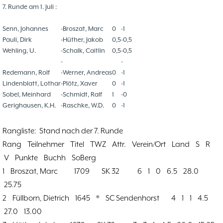
7. Runde am 1. Juli :
Senn, Johannes
-
Broszat, Marc
0
-
1
Pauli, Dirk
-
Hüther, Jakob
0,5
-
0,5
Wehling, U.
-
Schalk, Caitlin
0,5
-
0,5
-
-
Redemann, Rolf
-
Werner, Andreas
0
-
1
Lindenblatt, Lothar
-
Plötz, Xaver
0
-
1
Sobel, Meinhard
-
Schmidt, Ralf
1
-
0
Gerighausen, K.H.
-
Raschke, W.D.
0
-
1
Rangliste: Stand nach der 7. Runde
Rang Teilnehmer Titel TWZ Attr. Verein/Ort Land S R
V Punkte Buchh SoBerg
1 Broszat, Marc 1709 SK 32 6 1 0 6.5 28.0
25.75
2 Füllborn, Dietrich 1645 * SC Sendenhorst 4 1 1 4.5
27.0 13.00