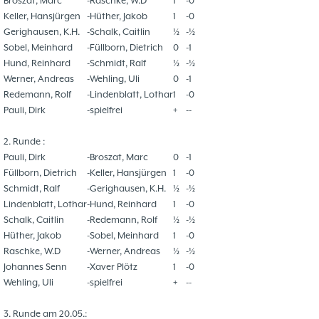
Broszat, Marc
-
Raschke, W.D
1
-
0
37. Münsterland Open 2019
7. Mannschaft
12.05
1
Keller, Hansjürgen
-
Hüther, Jakob
1
-
0
4. Mannschaft
17.03
1
Gerighausen, K.H.
-
Schalk, Caitlin
½
-
½
Bezirksebene
11.03
10
Sobel, Meinhard
-
Füllborn, Dietrich
0
-
1
Hund, Reinhard
-
Schmidt, Ralf
½
-
½
Mitgliedsbeiträge und
01.01
1
Werner, Andreas
-
Wehling, Uli
0
-
1
Kontoverbindung
06.12
3
Redemann, Rolf
-
Lindenblatt, Lothar
1
-
0
Deutsche Ebene
36. Münsterland Open 2018
20.10
30
Pauli, Dirk
-
spielfrei
+
-
-
Satzung des Schachklubs Münster 1932
20.08
1
e.V.
2. Runde :
06.01
4
4er Pokal
Pauli, Dirk
-
Broszat, Marc
0
-
1
9
Füllborn, Dietrich
-
Keller, Hansjürgen
1
-
0
Challengers 2017
05.11
35. Münsterland Open 2017
05.11
12
Schmidt, Ralf
-
Gerighausen, K.H.
½
-
½
Schach mit Flüchtlingen
16.09
2
Lindenblatt, Lothar
-
Hund, Reinhard
1
-
0
Schalk, Caitlin
-
Redemann, Rolf
½
-
½
Hüther, Jakob
-
Sobel, Meinhard
1
-
0
Raschke, W.D
-
Werner, Andreas
½
-
½
Johannes Senn
-
Xaver Plötz
1
-
0
Wehling, Uli
-
spielfrei
+
-
-
3. Runde am 20.05.: