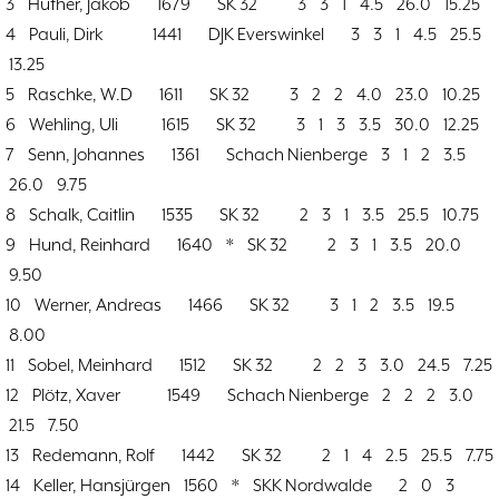
3 Hüther, Jakob 1679 SK 32 3 3 1 4.5 26.0 15.25
4 Pauli, Dirk 1441 DJK Everswinkel 3 3 1 4.5 25.5
13.25
5 Raschke, W.D 1611 SK 32 3 2 2 4.0 23.0 10.25
6 Wehling, Uli 1615 SK 32 3 1 3 3.5 30.0 12.25
7 Senn, Johannes 1361 Schach Nienberge 3 1 2 3.5
26.0 9.75
8 Schalk, Caitlin 1535 SK 32 2 3 1 3.5 25.5 10.75
9 Hund, Reinhard 1640 * SK 32 2 3 1 3.5 20.0
9.50
10 Werner, Andreas 1466 SK 32 3 1 2 3.5 19.5
8.00
11 Sobel, Meinhard 1512 SK 32 2 2 3 3.0 24.5 7.25
12 Plötz, Xaver 1549 Schach Nienberge 2 2 2 3.0
21.5 7.50
13 Redemann, Rolf 1442 SK 32 2 1 4 2.5 25.5 7.75
14 Keller, Hansjürgen 1560 * SKK Nordwalde 2 0 3