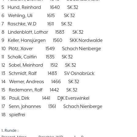
Problemschach
16.02
5
5 Hund, Reinhard 1640 SK 32
Jubiläums-Turniere
19.01
2
6 Wehling, Uli 1615 SK 32
Kinder und Jugendliche - Schachjugend
21.12
18
7 Raschke, W.D 1611 SK 32
Münster
21.12
8 Lindenblatt, Lothar 1583 SK 32
Jugendtraining
9 Keller, Hansjürgen 1560 SKK Nordwalde
2
10 Plötz, Xaver 1549 Schach Nienberge
2. Mannschaft
20.09
10
11 Schalk, Caitlin 1535 SK 32
1. Mannschaft
24.02
37
12 Sobel, Meinhard 1512 SK 32
Mannschaften
29.07
4
13 Schmidt, Ralf 1483 SV Osnabrück
Stadtmeisterschaften
13.05
10
14 Werner, Andreas 1466 SK 32
Ehrenamtliche Helfer
07.03
17
15 Redemann, Rolf 1442 SK 32
Social Media
27.02
4
16 Pauli, Dirk 1441 DJK Everswinkel
SK 32 in der Presse
09.02
3
17 Senn, Johannes 1361 Schach Nienberge
Neujahrsblitzturnier
06.01
4
18 spielfrei
Training
15.05
6
Wer wir sind- Vorstellung unserer
07.11
1
1. Runde :
Mitglieder
19.10
23