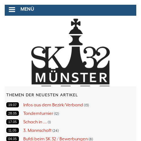
Direkt
MENÜ
zum
Inhalt
THEMEN DER NEUESTEN ARTIKEL
Infos aus dem Bezirk/Verband
19.07
13
Tandemturnier
28.05
12
Schach in ...
17.05
1
3. Mannschaft
11.05
24
Bufdi beim SK 32 / Bewerbungen
04.05
8