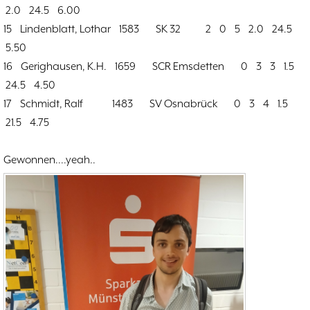
2.0 24.5 6.00
15 Lindenblatt, Lothar 1583 SK 32 2 0 5 2.0 24.5
5.50
16 Gerighausen, K.H. 1659 SCR Emsdetten 0 3 3 1.5
24.5 4.50
17 Schmidt, Ralf 1483 SV Osnabrück 0 3 4 1.5
21.5 4.75
Gewonnen....yeah..