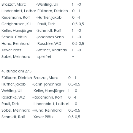
Broszat, Marc
-
Wehling, Uli
1
-
0
Lindenblatt, Lothar
-
Füllborn, Dietrich
0
-
1
Redemann, Rolf
-
Hüther, Jakob
0
-
1
Gerighausen, K.H.
-
Pauli, Dirk
0,5
-
0,5
Keller, Hansjürgen
-
Schmidt, Ralf
1
-
0
Schalk, Caitlin
-
Johannes Senn
1
-
0
Hund, Reinhard
-
Raschke, W.D
0,5
-
0,5
Xaver Plötz
-
Werner, Andreas
1
-
0
Sobel, Meinhard
-
spielfrei
+
-
-
4. Runde am 27.5.
Füllborn, Dietrich
-
Broszat, Marc
0
-
1
Hüther, Jakob
-
Senn, Johannes
0,5
-
0,5
Wehling, Uli
-
Keller, Hansjürgen
1
-
0
Raschke, W.D
-
Redemann, Rolf
0
-
1
Pauli, Dirk
-
Lindenblatt, Lothar
1
-
0
Sobel, Meinhard
-
Hund, Reinhard
0,5
-
0,5
Schmidt, Ralf
-
Xaver Plötz
0,5
-
0,5