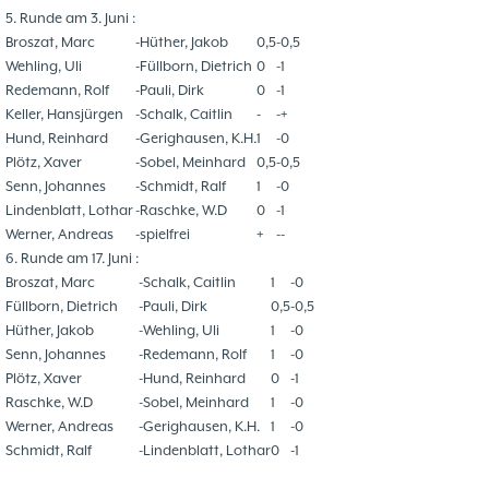
5. Runde am 3. Juni :
Broszat, Marc
-
Hüther, Jakob
0,5
-
0,5
Wehling, Uli
-
Füllborn, Dietrich
0
-
1
Redemann, Rolf
-
Pauli, Dirk
0
-
1
Keller, Hansjürgen
-
Schalk, Caitlin
-
-
+
Hund, Reinhard
-
Gerighausen, K.H.
1
-
0
Plötz, Xaver
-
Sobel, Meinhard
0,5
-
0,5
Senn, Johannes
-
Schmidt, Ralf
1
-
0
Lindenblatt, Lothar
-
Raschke, W.D
0
-
1
Werner, Andreas
-
spielfrei
+
-
-
6. Runde am 17. Juni :
Broszat, Marc
-
Schalk, Caitlin
1
-
0
Füllborn, Dietrich
-
Pauli, Dirk
0,5
-
0,5
Hüther, Jakob
-
Wehling, Uli
1
-
0
Senn, Johannes
-
Redemann, Rolf
1
-
0
Plötz, Xaver
-
Hund, Reinhard
0
-
1
Raschke, W.D
-
Sobel, Meinhard
1
-
0
Werner, Andreas
-
Gerighausen, K.H.
1
-
0
Schmidt, Ralf
-
Lindenblatt, Lothar
0
-
1