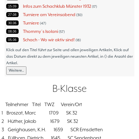
Infos zum Schachklub Münster 1932
15.09
17
Turniere am Vereinsabend
27.08
30
Turniere
30.06
47
Thommy´s Isolani
08.06
57
Schach - Wo wir aktiv sind!
05.06
18
Bezirksturniere
11.05
1
Klick auf den Titel führt zur Seite und allen jeweiligen Artikeln, Klick auf
Frauenmannschaft
das Datum direkt zu dem jeweiligen neuesten Artikel, in () die Anzahl der
05.05
6
Artikel.
Jugendturniere
09.10
23
Weitere..
Jugendmannschaften
06.10
5
Verbandsebene
09.06
14
B-Klasse
Landesebene
26.05
10
Open 2023
25.04
1
Teilnehmer Titel TWZ Verein/Ort
Blitz-/Schnellschach-Grandprix
28.02
4
1 Broszat, Marc 1709 SK 32
Hammerstraßenfest
17.08
3
2 Hüther, Jakob 1679 SK 32
Hiltruper Frühlingsfest/Resümee
21.05
2
3 Gerighausen, K.H. 1659 SCR Emsdetten
Schach in der JVA
21.05
2
4 Füllborn, Dietrich 1645 SC Sendenhorst