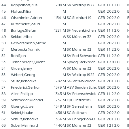
44
Kappelhoff,Pius
1209
M
SV Waltrop 1922
GER
1
1
1
2.0
1
45
Flotau,Kilian
M
GER
2
0
2
2.0
1
46
Olschimke,Adrian
1154
M
SC Steinfurt 19
GER
2
0
2
2.0
1
47
Kutscheidt,Josua
M
GER
2
0
2
2.0
1
48
Barlage,Stefan
1221
M
SF Neuenkirchen
GER
1
1
1
2.0
1
49
Sekkat,Hiba
W
SK Münster 32
GER
2
0
2
2.0
1
50
Gerversmann,Micha
M
GER
2
0
2
2.0
1
51
Merbecks,Yannik
M
SK Münster 32
GER
1
1
2
2.0
1
52
Rahlf,Jan
M
SV Bad Schwarta
GER
1
1
2
2.0
1
53
Tenneberger,Quent
M
Spvgg Sterkrade
GER
1
2
0
2.0
1
54
Gruen,Jenny
W
SK Münster 32
GER
2
0
2
2.0
1
55
Webert,Georg
M
SV Waltrop 1922
GER
2
0
2
2.0
1
56
Stute,Benedikt
1282
M
SG Werl-Wickede
GER
2
0
1
2.0
1
57
Friederici,Gerhar
1579
M
ASV Senden Scha
GER
2
0
2
2.0
1
58
Allen,Phillipp
1343
M
SV Erkenschwick
GER
1
1
2
2.0
1
59
Schroeder,Michael
1232
M
DJK Eintracht C
GER
2
0
2
2.0
1
60
Goerigk,Uwe
1349
M
SF Gerresheim
GER
2
0
2
2.0
1
61
Seidel,Hauke
1436
M
SC Sottrum
GER
2
0
2
2.0
1
62
Schulz,Benedikt
1354
M
SV Ennigerloh-O
GER
2
0
1
2.0
1
63
Sobel,Meinhard
1440
M
SK Münster 32
GER
1
2
1
2.0
1