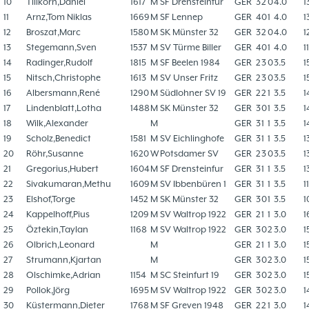
10
Tillkorn,Daniel
1617
M
SF Drensteinfur
GER
3
2
0
4.0
1
11
Arnz,Tom Niklas
1669
M
SF Lennep
GER
4
0
1
4.0
1
12
Broszat,Marc
1580
M
SK Münster 32
GER
3
2
0
4.0
1
13
Stegemann,Sven
1537
M
SV Türme Biller
GER
4
0
1
4.0
1
14
Radinger,Rudolf
1815
M
SF Beelen 1984
GER
2
3
0
3.5
1
15
Nitsch,Christophe
1613
M
SV Unser Fritz
GER
2
3
0
3.5
1
16
Albersmann,René
1290
M
Südlohner SV 19
GER
2
2
1
3.5
1
17
Lindenblatt,Lotha
1488
M
SK Münster 32
GER
3
0
1
3.5
1
18
Wilk,Alexander
M
GER
3
1
1
3.5
1
19
Scholz,Benedict
1581
M
SV Eichlinghofe
GER
3
1
1
3.5
1
20
Röhr,Susanne
1620
W
Potsdamer SV
GER
2
3
0
3.5
1
21
Gregorius,Hubert
1604
M
SF Drensteinfur
GER
3
1
1
3.5
1
22
Sivakumaran,Methu
1609
M
SV Ibbenbüren 1
GER
3
1
1
3.5
1
23
Elshof,Torge
1452
M
SK Münster 32
GER
3
0
1
3.5
1
24
Kappelhoff,Pius
1209
M
SV Waltrop 1922
GER
2
1
1
3.0
1
25
Öztekin,Taylan
1168
M
SV Waltrop 1922
GER
3
0
2
3.0
1
26
Olbrich,Leonard
M
GER
2
1
1
3.0
1
27
Strumann,Kjartan
M
GER
3
0
2
3.0
1
28
Olschimke,Adrian
1154
M
SC Steinfurt 19
GER
3
0
2
3.0
1
29
Pollok,Jörg
1695
M
SV Waltrop 1922
GER
3
0
2
3.0
1
30
Küstermann,Dieter
1768
M
SF Greven 1948
GER
2
2
1
3.0
1