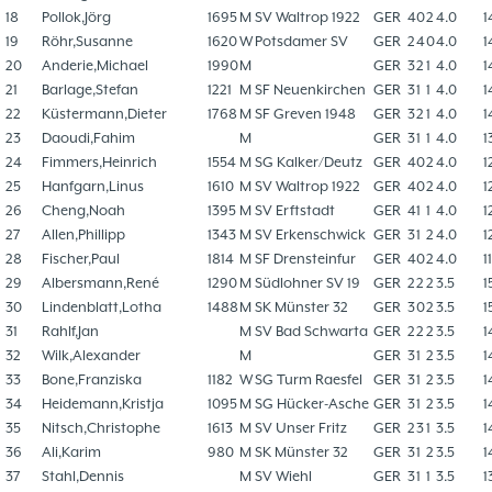
18
Pollok,Jörg
1695
M
SV Waltrop 1922
GER
4
0
2
4.0
1
19
Röhr,Susanne
1620
W
Potsdamer SV
GER
2
4
0
4.0
1
20
Anderie,Michael
1990
M
GER
3
2
1
4.0
1
21
Barlage,Stefan
1221
M
SF Neuenkirchen
GER
3
1
1
4.0
1
22
Küstermann,Dieter
1768
M
SF Greven 1948
GER
3
2
1
4.0
1
23
Daoudi,Fahim
M
GER
3
1
1
4.0
1
24
Fimmers,Heinrich
1554
M
SG Kalker/Deutz
GER
4
0
2
4.0
1
25
Hanfgarn,Linus
1610
M
SV Waltrop 1922
GER
4
0
2
4.0
1
26
Cheng,Noah
1395
M
SV Erftstadt
GER
4
1
1
4.0
1
27
Allen,Phillipp
1343
M
SV Erkenschwick
GER
3
1
2
4.0
1
28
Fischer,Paul
1814
M
SF Drensteinfur
GER
4
0
2
4.0
1
29
Albersmann,René
1290
M
Südlohner SV 19
GER
2
2
2
3.5
1
30
Lindenblatt,Lotha
1488
M
SK Münster 32
GER
3
0
2
3.5
1
31
Rahlf,Jan
M
SV Bad Schwarta
GER
2
2
2
3.5
1
32
Wilk,Alexander
M
GER
3
1
2
3.5
1
33
Bone,Franziska
1182
W
SG Turm Raesfel
GER
3
1
2
3.5
1
34
Heidemann,Kristja
1095
M
SG Hücker-Asche
GER
3
1
2
3.5
1
35
Nitsch,Christophe
1613
M
SV Unser Fritz
GER
2
3
1
3.5
1
36
Ali,Karim
980
M
SK Münster 32
GER
3
1
2
3.5
1
37
Stahl,Dennis
M
SV Wiehl
GER
3
1
1
3.5
1