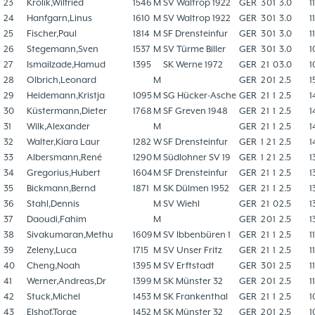
23
Krolik,Wilfried
1546
M
SV Waltrop 1922
GER
3
0
1
3.0
1
24
Hanfgarn,Linus
1610
M
SV Waltrop 1922
GER
3
0
1
3.0
1
25
Fischer,Paul
1814
M
SF Drensteinfur
GER
3
0
1
3.0
1
26
Stegemann,Sven
1537
M
SV Türme Biller
GER
3
0
1
3.0
1
27
Ismailzade,Hamud
1395
SK Werne 1972
GER
2
1
0
3.0
1
28
Olbrich,Leonard
M
GER
2
0
1
2.5
1
29
Heidemann,Kristja
1095
M
SG Hücker-Asche
GER
2
1
1
2.5
1
30
Küstermann,Dieter
1768
M
SF Greven 1948
GER
2
1
1
2.5
1
31
Wilk,Alexander
M
GER
2
1
1
2.5
1
32
Walter,Kiara Laur
1282
W
SF Drensteinfur
GER
1
2
1
2.5
1
33
Albersmann,René
1290
M
Südlohner SV 19
GER
1
2
1
2.5
1
34
Gregorius,Hubert
1604
M
SF Drensteinfur
GER
2
1
1
2.5
1
35
Bickmann,Bernd
1871
M
SK Dülmen 1952
GER
2
1
1
2.5
1
36
Stahl,Dennis
M
SV Wiehl
GER
2
1
0
2.5
1
37
Daoudi,Fahim
M
GER
2
0
1
2.5
1
38
Sivakumaran,Methu
1609
M
SV Ibbenbüren 1
GER
2
1
1
2.5
1
39
Zeleny,Luca
1715
M
SV Unser Fritz
GER
2
1
1
2.5
1
40
Cheng,Noah
1395
M
SV Erftstadt
GER
3
0
1
2.5
1
41
Werner,Andreas,Dr
1399
M
SK Münster 32
GER
2
0
1
2.5
1
42
Stuck,Michel
1453
M
SK Frankenthal
GER
2
1
1
2.5
1
43
Elshof,Torge
1452
M
SK Münster 32
GER
2
0
1
2.5
1