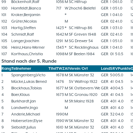
99
Böckenholt,Ralf
1056
M
SC Hiltrup
GER
1
0
6
1.0
1
100
Homfeldt,Bianca
717
W
2hoch6 Bielefel
GER
1
0
5
1.0
1
101
Kroker,Benjamin
*
GER
1
0
4
1.0
1
102
Grüter,Nicolas
M
GER
0
2
4
1.0
1
103
Hortig,Steffen
1423
*
SC Hiltrup 86
GER
1
0
3
1.0
1
104
Schmidt,Ralf
1642
M
SF Greven 1948
GER
0
2
4
1.0
1
105
Langer,Joachim
1291
M
SG Drewer 54
GER
1
0
5
1.0
1
106
Heinz,Hans-Werner
1343
*
SC Recklinghaus
GER
1
0
4
1.0
1
107
Korthaus,Christia
1098
M
SF Beelen 1984
GER
0
1
5
0.5
1
Stand nach der 5. Runde
Rang
Teilnehmer
Titel
TWZ
At
Verein/Ort
Land
S
R
V
Punkte
1
Spangenberg,Victo
1678
M
SK Münster 32
GER
5
0
0
5.0
1
2
Mücke,Lukas Bened
1476
SV Waltrop 1922
GER
4
1
0
4.5
1
3
Blockhaus,Tobias
1677
M
SK Ostbevern/We
GER
4
0
0
4.5
1
4
Baer,Klaus
1673
M
SC Gronau 1920
GER
4
1
0
4.5
1
5
Burkhardt,Jan
M
Sfr.Mainz 1928
GER
4
0
1
4.0
1
6
Landwehr,Ingo
M
GER
4
0
1
4.0
1
7
Anderie,Michael
1990
M
GER
3
2
0
4.0
1
8
Habersetzer,Elyse
1590
W
SK Münster 32
GER
4
0
1
4.0
1
9
Sieboldt,Julius
1610
M
SK Münster 32
GER
4
0
1
4.0
1