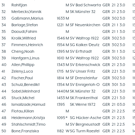
31
Rahlf,Jan
M
SV Bad Schwarta
GER
2
1
2
3.0
1
32
Merbecks,Yannik
M
SK Münster 32
GER
2
1
2
3.0
1
33
Gaßmann,Marius
1633
M
GER
3
0
2
3.0
1
34
Barlage,Stefan
1221
M
SF Neuenkirchen
GER
2
1
1
3.0
1
35
Daoudi,Fahim
M
GER
2
1
1
3.0
1
36
Krolik,Wilfried
1546
M
SV Waltrop 1922
GER
3
0
2
3.0
1
37
Fimmers,Heinrich
1554
M
SG Kalker/Deutz
GER
3
0
2
3.0
1
38
Cheng,Noah
1395
M
SV Erftstadt
GER
3
1
1
3.0
1
39
Hanfgarn,Linus
1610
M
SV Waltrop 1922
GER
3
0
2
3.0
1
40
Allen,Phillipp
1343
M
SV Erkenschwick
GER
2
1
2
3.0
1
41
Zeleny,Luca
1715
M
SV Unser Fritz
GER
2
2
1
3.0
1
42
Fischer,Paul
1814
M
SF Drensteinfur
GER
3
0
2
3.0
1
43
Schulz,Benedikt
1354
M
SV Ennigerloh-O
GER
3
0
1
3.0
1
44
Sobel,Meinhard
1440
M
SK Münster 32
GER
2
2
1
3.0
1
45
Stuck,Michel
1453
M
SK Frankenthal
GER
2
2
1
3.0
1
46
Ismailzade,Hamud
1395
SK Werne 1972
GER
2
1
0
3.0
1
47
Flotau,Kilian
M
GER
2
1
2
2.5
1
48
Heidemann,Kristja
1095
*
SG Hücker-Asche
GER
2
1
2
2.5
1
49
Stahlschmidt,Timo
M
SV Bergneustadt
GER
2
1
2
2.5
1
50
Bone,Franziska
1182
W
SG Turm Raesfel
GER
2
1
2
2.5
1