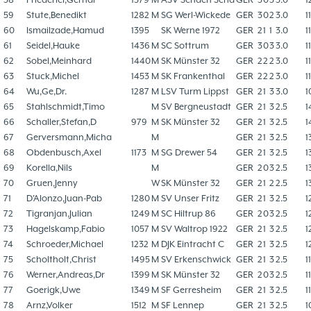
59
Stute,Benedikt
1282
M
SG Werl-Wickede
GER
3
0
2
3.0
1
60
Ismailzade,Hamud
1395
SK Werne 1972
GER
2
1
1
3.0
1
61
Seidel,Hauke
1436
M
SC Sottrum
GER
3
0
3
3.0
1
62
Sobel,Meinhard
1440
M
SK Münster 32
GER
2
2
2
3.0
1
63
Stuck,Michel
1453
M
SK Frankenthal
GER
2
2
2
3.0
1
64
Wu,Ge,Dr.
1287
M
LSV Turm Lippst
GER
2
1
3
3.0
1
65
Stahlschmidt,Timo
M
SV Bergneustadt
GER
2
1
3
2.5
1
66
Schaller,Stefan,D
979
M
SK Münster 32
GER
2
1
3
2.5
1
67
Gerversmann,Micha
M
GER
2
1
3
2.5
1
68
Obdenbusch,Axel
1173
M
SG Drewer 54
GER
2
1
3
2.5
1
69
Korella,Nils
M
GER
2
0
3
2.5
1
70
Gruen,Jenny
W
SK Münster 32
GER
2
1
2
2.5
1
71
D'Alonzo,Juan-Pab
1280
M
SV Unser Fritz
GER
2
1
3
2.5
1
72
Tigranjan,Julian
1249
M
SC Hiltrup 86
GER
2
0
3
2.5
1
73
Hagelskamp,Fabio
1057
M
SV Waltrop 1922
GER
2
1
3
2.5
1
74
Schroeder,Michael
1232
M
DJK Eintracht C
GER
2
1
3
2.5
1
75
Scholtholt,Christ
1495
M
SV Erkenschwick
GER
2
1
3
2.5
1
76
Werner,Andreas,Dr
1399
M
SK Münster 32
GER
2
0
3
2.5
1
77
Goerigk,Uwe
1349
M
SF Gerresheim
GER
2
1
3
2.5
1
78
Arnz,Volker
1512
M
SF Lennep
GER
2
1
3
2.5
1