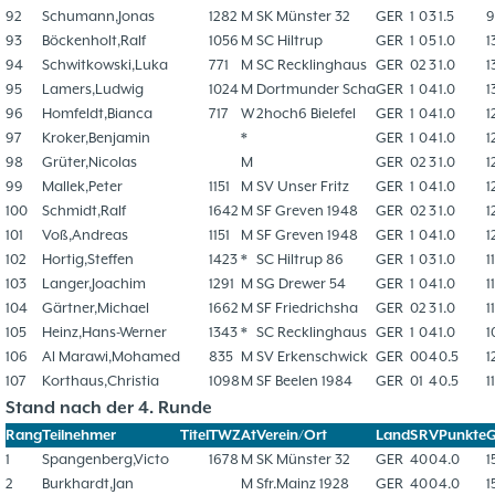
92
Schumann,Jonas
1282
M
SK Münster 32
GER
1
0
3
1.5
9
93
Böckenholt,Ralf
1056
M
SC Hiltrup
GER
1
0
5
1.0
1
94
Schwitkowski,Luka
771
M
SC Recklinghaus
GER
0
2
3
1.0
1
95
Lamers,Ludwig
1024
M
Dortmunder Scha
GER
1
0
4
1.0
1
96
Homfeldt,Bianca
717
W
2hoch6 Bielefel
GER
1
0
4
1.0
1
97
Kroker,Benjamin
*
GER
1
0
4
1.0
1
98
Grüter,Nicolas
M
GER
0
2
3
1.0
1
99
Mallek,Peter
1151
M
SV Unser Fritz
GER
1
0
4
1.0
1
100
Schmidt,Ralf
1642
M
SF Greven 1948
GER
0
2
3
1.0
1
101
Voß,Andreas
1151
M
SF Greven 1948
GER
1
0
4
1.0
1
102
Hortig,Steffen
1423
*
SC Hiltrup 86
GER
1
0
3
1.0
1
103
Langer,Joachim
1291
M
SG Drewer 54
GER
1
0
4
1.0
1
104
Gärtner,Michael
1662
M
SF Friedrichsha
GER
0
2
3
1.0
1
105
Heinz,Hans-Werner
1343
*
SC Recklinghaus
GER
1
0
4
1.0
1
106
Al Marawi,Mohamed
835
M
SV Erkenschwick
GER
0
0
4
0.5
1
107
Korthaus,Christia
1098
M
SF Beelen 1984
GER
0
1
4
0.5
1
Stand nach der 4. Runde
Rang
Teilnehmer
Titel
TWZ
At
Verein/Ort
Land
S
R
V
Punkte
1
Spangenberg,Victo
1678
M
SK Münster 32
GER
4
0
0
4.0
1
2
Burkhardt,Jan
M
Sfr.Mainz 1928
GER
4
0
0
4.0
1