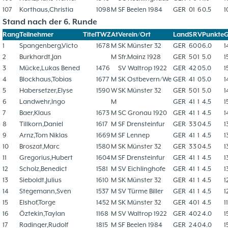
107
Korthaus,Christia
1098
M
SF Beelen 1984
GER
0
1
6
0.5
1
Stand nach der 6. Runde
Rang
Teilnehmer
Titel
TWZ
At
Verein/Ort
Land
S
R
V
Punkte
1
Spangenberg,Victo
1678
M
SK Münster 32
GER
6
0
0
6.0
1
2
Burkhardt,Jan
M
Sfr.Mainz 1928
GER
5
0
1
5.0
1
3
Mücke,Lukas Bened
1476
SV Waltrop 1922
GER
4
2
0
5.0
1
4
Blockhaus,Tobias
1677
M
SK Ostbevern/We
GER
4
1
0
5.0
1
5
Habersetzer,Elyse
1590
W
SK Münster 32
GER
5
0
1
5.0
1
6
Landwehr,Ingo
M
GER
4
1
1
4.5
1
7
Baer,Klaus
1673
M
SC Gronau 1920
GER
4
1
1
4.5
1
8
Tillkorn,Daniel
1617
M
SF Drensteinfur
GER
3
3
0
4.5
1
9
Arnz,Tom Niklas
1669
M
SF Lennep
GER
4
1
1
4.5
1
10
Broszat,Marc
1580
M
SK Münster 32
GER
3
3
0
4.5
1
11
Gregorius,Hubert
1604
M
SF Drensteinfur
GER
4
1
1
4.5
1
12
Scholz,Benedict
1581
M
SV Eichlinghofe
GER
4
1
1
4.5
1
13
Sieboldt,Julius
1610
M
SK Münster 32
GER
4
1
1
4.5
1
14
Stegemann,Sven
1537
M
SV Türme Biller
GER
4
1
1
4.5
1
15
Elshof,Torge
1452
M
SK Münster 32
GER
4
0
1
4.5
1
16
Öztekin,Taylan
1168
M
SV Waltrop 1922
GER
4
0
2
4.0
1
17
Radinger,Rudolf
1815
M
SF Beelen 1984
GER
2
4
0
4.0
1