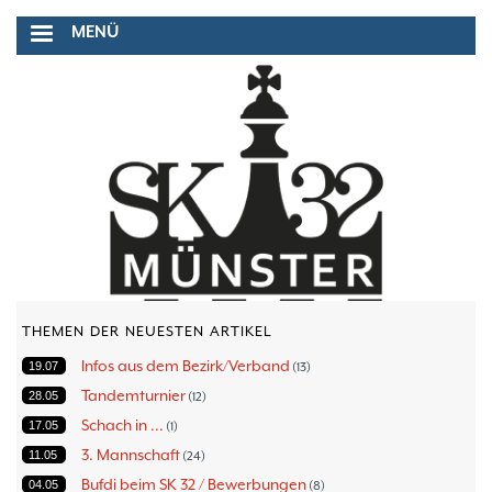
Direkt
MENÜ
zum
Inhalt
THEMEN DER NEUESTEN ARTIKEL
Infos aus dem Bezirk/Verband
19.07
13
Tandemturnier
28.05
12
Schach in ...
17.05
1
3. Mannschaft
11.05
24
Bufdi beim SK 32 / Bewerbungen
04.05
8