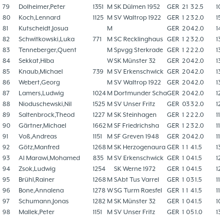
79
Dolheimer,Peter
1351
M
SK Dülmen 1952
GER
2
1
3
2.5
1
80
Koch,Lennard
1125
M
SV Waltrop 1922
GER
1
2
3
2.0
1
81
Kutscheidt,Josua
M
GER
2
0
4
2.0
1
82
Schwitkowski,Luka
771
M
SC Recklinghaus
GER
1
2
3
2.0
1
83
Tenneberger,Quent
M
Spvgg Sterkrade
GER
1
2
2
2.0
1
84
Sekkat,Hiba
W
SK Münster 32
GER
2
0
4
2.0
1
85
Knaub,Michael
739
M
SV Erkenschwick
GER
2
0
4
2.0
1
86
Webert,Georg
M
SV Waltrop 1922
GER
2
0
4
2.0
1
87
Lamers,Ludwig
1024
M
Dortmunder Scha
GER
2
0
4
2.0
1
88
Nioduschewski,Nil
1525
M
SV Unser Fritz
GER
0
3
3
2.0
1
89
Saltenbrock,Theod
1227
M
SK Steinhagen
GER
1
2
2
2.0
1
90
Gärtner,Michael
1662
M
SF Friedrichsha
GER
1
2
3
2.0
1
91
Voß,Andreas
1151
M
SF Greven 1948
GER
2
0
4
2.0
1
92
Götz,Manfred
1268
M
SK Herzogenaura
GER
1
1
4
1.5
1
93
Al Marawi,Mohamed
835
M
SV Erkenschwick
GER
1
0
4
1.5
1
94
Zsok,Ludwig
1254
SK Werne 1972
GER
1
0
4
1.5
1
95
Brühl,Rainer
1268
M
SAbt Tus Varrel
GER
1
0
3
1.5
1
96
Bone,Annalena
1278
W
SG Turm Raesfel
GER
1
1
4
1.5
1
97
Schumann,Jonas
1282
M
SK Münster 32
GER
1
0
4
1.5
1
98
Mallek,Peter
1151
M
SV Unser Fritz
GER
1
0
5
1.0
1