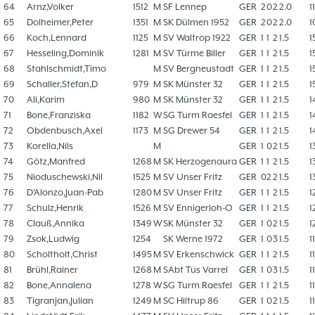
64
Arnz,Volker
1512
M
SF Lennep
GER
2
0
2
2.0
1
65
Dolheimer,Peter
1351
M
SK Dülmen 1952
GER
2
0
2
2.0
1
66
Koch,Lennard
1125
M
SV Waltrop 1922
GER
1
1
2
1.5
1
67
Hesseling,Dominik
1281
M
SV Türme Biller
GER
1
1
2
1.5
1
68
Stahlschmidt,Timo
M
SV Bergneustadt
GER
1
1
2
1.5
1
69
Schaller,Stefan,D
979
M
SK Münster 32
GER
1
1
2
1.5
1
70
Ali,Karim
980
M
SK Münster 32
GER
1
1
2
1.5
1
71
Bone,Franziska
1182
W
SG Turm Raesfel
GER
1
1
2
1.5
1
72
Obdenbusch,Axel
1173
M
SG Drewer 54
GER
1
1
2
1.5
1
73
Korella,Nils
M
GER
1
0
2
1.5
1
74
Götz,Manfred
1268
M
SK Herzogenaura
GER
1
1
2
1.5
1
75
Nioduschewski,Nil
1525
M
SV Unser Fritz
GER
0
2
2
1.5
1
76
D'Alonzo,Juan-Pab
1280
M
SV Unser Fritz
GER
1
1
2
1.5
1
77
Schulz,Henrik
1526
M
SV Ennigerloh-O
GER
1
1
2
1.5
1
78
Clauß,Annika
1349
W
SK Münster 32
GER
1
0
2
1.5
1
79
Zsok,Ludwig
1254
SK Werne 1972
GER
1
0
3
1.5
1
80
Scholtholt,Christ
1495
M
SV Erkenschwick
GER
1
1
2
1.5
1
81
Brühl,Rainer
1268
M
SAbt Tus Varrel
GER
1
0
3
1.5
1
82
Bone,Annalena
1278
W
SG Turm Raesfel
GER
1
1
2
1.5
1
83
Tigranjan,Julian
1249
M
SC Hiltrup 86
GER
1
0
2
1.5
1