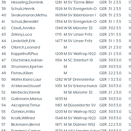
38
Hesseling,Dominik
1281
M
SV Türme Biller
GER
3
1
2
3.5
1
39
Schulz,Henrik
1526
M
SV Ennigerloh-O
GER
3
1
2
3.5
1
40
Sivakumaran,Methu
1609
M
SV Ibbenbüren 1
GER
3
1
2
3.5
1
41
Schulz,Benedikt
1354
M
SV Ennigerloh-O
GER
3
1
1
3.5
1
42
Clauß,Annika
1349
W
SK Münster 32
GER
3
0
2
3.5
1
43
Zeleny,Luca
1715
M
SV Unser Fritz
GER
2
3
1
3.5
1
44
Lindstädt,Erik
1477
M
SV Unser Fritz
GER
3
1
1
3.5
1
45
Olbrich,Leonard
M
GER
2
1
2
3.0
1
46
Kappelhoff,Pius
1209
M
SV Waltrop 1922
GER
2
1
2
3.0
1
47
Olschimke,Adrian
1154
M
SC Steinfurt 19
GER
3
0
3
3.0
1
48
Strumann,Kjartan
M
GER
3
0
3
3.0
1
49
Flotau,Kilian
M
GER
2
2
2
3.0
1
50
Walter,Kiara Laur
1282
W
SF Drensteinfur
GER
1
3
2
3.0
1
51
Al Marawi,Yousef
1051
M
SV Erkenschwick
GER
3
0
3
3.0
1
52
Merbecks,Yannik
M
SK Münster 32
GER
2
1
2
3.0
1
53
Gaßmann,Marius
1633
M
GER
3
0
3
3.0
1
54
Akcapinar,Timur
1183
M
Düsseldorfer SV
GER
3
0
3
3.0
1
55
Öztekin,Atilla
1203
M
SV Waltrop 1922
GER
3
0
3
3.0
1
56
Krolik,Wilfried
1546
M
SV Waltrop 1922
GER
3
0
3
3.0
1
57
Bickmann,Bernd
1871
M
SK Dülmen 1952
GER
2
2
2
3.0
1
58
Friederici,Gerhar
1579
M
ASV Senden Scha
GER
3
0
3
3.0
1