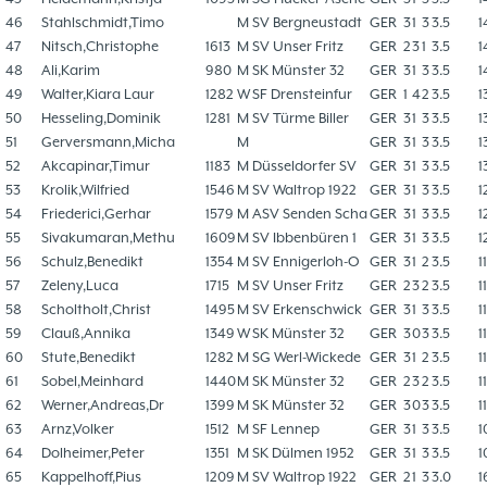
46
Stahlschmidt,Timo
M
SV Bergneustadt
GER
3
1
3
3.5
1
47
Nitsch,Christophe
1613
M
SV Unser Fritz
GER
2
3
1
3.5
1
48
Ali,Karim
980
M
SK Münster 32
GER
3
1
3
3.5
1
49
Walter,Kiara Laur
1282
W
SF Drensteinfur
GER
1
4
2
3.5
1
50
Hesseling,Dominik
1281
M
SV Türme Biller
GER
3
1
3
3.5
1
51
Gerversmann,Micha
M
GER
3
1
3
3.5
1
52
Akcapinar,Timur
1183
M
Düsseldorfer SV
GER
3
1
3
3.5
1
53
Krolik,Wilfried
1546
M
SV Waltrop 1922
GER
3
1
3
3.5
1
54
Friederici,Gerhar
1579
M
ASV Senden Scha
GER
3
1
3
3.5
1
55
Sivakumaran,Methu
1609
M
SV Ibbenbüren 1
GER
3
1
3
3.5
1
56
Schulz,Benedikt
1354
M
SV Ennigerloh-O
GER
3
1
2
3.5
1
57
Zeleny,Luca
1715
M
SV Unser Fritz
GER
2
3
2
3.5
1
58
Scholtholt,Christ
1495
M
SV Erkenschwick
GER
3
1
3
3.5
1
59
Clauß,Annika
1349
W
SK Münster 32
GER
3
0
3
3.5
1
60
Stute,Benedikt
1282
M
SG Werl-Wickede
GER
3
1
2
3.5
1
61
Sobel,Meinhard
1440
M
SK Münster 32
GER
2
3
2
3.5
1
62
Werner,Andreas,Dr
1399
M
SK Münster 32
GER
3
0
3
3.5
1
63
Arnz,Volker
1512
M
SF Lennep
GER
3
1
3
3.5
1
64
Dolheimer,Peter
1351
M
SK Dülmen 1952
GER
3
1
3
3.5
1
65
Kappelhoff,Pius
1209
M
SV Waltrop 1922
GER
2
1
3
3.0
1