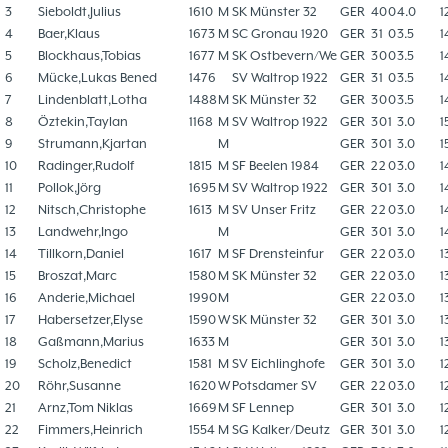
3
Sieboldt,Julius
1610
M
SK Münster 32
GER
4
0
0
4.0
1
4
Baer,Klaus
1673
M
SC Gronau 1920
GER
3
1
0
3.5
1
5
Blockhaus,Tobias
1677
M
SK Ostbevern/We
GER
3
0
0
3.5
1
6
Mücke,Lukas Bened
1476
SV Waltrop 1922
GER
3
1
0
3.5
1
7
Lindenblatt,Lotha
1488
M
SK Münster 32
GER
3
0
0
3.5
1
8
Öztekin,Taylan
1168
M
SV Waltrop 1922
GER
3
0
1
3.0
1
9
Strumann,Kjartan
M
GER
3
0
1
3.0
1
10
Radinger,Rudolf
1815
M
SF Beelen 1984
GER
2
2
0
3.0
1
11
Pollok,Jörg
1695
M
SV Waltrop 1922
GER
3
0
1
3.0
1
12
Nitsch,Christophe
1613
M
SV Unser Fritz
GER
2
2
0
3.0
1
13
Landwehr,Ingo
M
GER
3
0
1
3.0
1
14
Tillkorn,Daniel
1617
M
SF Drensteinfur
GER
2
2
0
3.0
1
15
Broszat,Marc
1580
M
SK Münster 32
GER
2
2
0
3.0
1
16
Anderie,Michael
1990
M
GER
2
2
0
3.0
1
17
Habersetzer,Elyse
1590
W
SK Münster 32
GER
3
0
1
3.0
1
18
Gaßmann,Marius
1633
M
GER
3
0
1
3.0
1
19
Scholz,Benedict
1581
M
SV Eichlinghofe
GER
3
0
1
3.0
1
20
Röhr,Susanne
1620
W
Potsdamer SV
GER
2
2
0
3.0
1
21
Arnz,Tom Niklas
1669
M
SF Lennep
GER
3
0
1
3.0
1
22
Fimmers,Heinrich
1554
M
SG Kalker/Deutz
GER
3
0
1
3.0
1