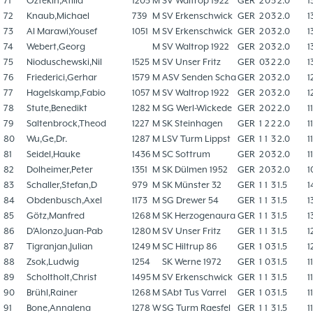
71
Öztekin,Atilla
1203
M
SV Waltrop 1922
GER
2
0
3
2.0
1
72
Knaub,Michael
739
M
SV Erkenschwick
GER
2
0
3
2.0
1
73
Al Marawi,Yousef
1051
M
SV Erkenschwick
GER
2
0
3
2.0
1
74
Webert,Georg
M
SV Waltrop 1922
GER
2
0
3
2.0
1
75
Nioduschewski,Nil
1525
M
SV Unser Fritz
GER
0
3
2
2.0
1
76
Friederici,Gerhar
1579
M
ASV Senden Scha
GER
2
0
3
2.0
1
77
Hagelskamp,Fabio
1057
M
SV Waltrop 1922
GER
2
0
3
2.0
1
78
Stute,Benedikt
1282
M
SG Werl-Wickede
GER
2
0
2
2.0
1
79
Saltenbrock,Theod
1227
M
SK Steinhagen
GER
1
2
2
2.0
1
80
Wu,Ge,Dr.
1287
M
LSV Turm Lippst
GER
1
1
3
2.0
1
81
Seidel,Hauke
1436
M
SC Sottrum
GER
2
0
3
2.0
1
82
Dolheimer,Peter
1351
M
SK Dülmen 1952
GER
2
0
3
2.0
1
83
Schaller,Stefan,D
979
M
SK Münster 32
GER
1
1
3
1.5
1
84
Obdenbusch,Axel
1173
M
SG Drewer 54
GER
1
1
3
1.5
1
85
Götz,Manfred
1268
M
SK Herzogenaura
GER
1
1
3
1.5
1
86
D'Alonzo,Juan-Pab
1280
M
SV Unser Fritz
GER
1
1
3
1.5
1
87
Tigranjan,Julian
1249
M
SC Hiltrup 86
GER
1
0
3
1.5
1
88
Zsok,Ludwig
1254
SK Werne 1972
GER
1
0
3
1.5
1
89
Scholtholt,Christ
1495
M
SV Erkenschwick
GER
1
1
3
1.5
1
90
Brühl,Rainer
1268
M
SAbt Tus Varrel
GER
1
0
3
1.5
1
91
Bone,Annalena
1278
W
SG Turm Raesfel
GER
1
1
3
1.5
1