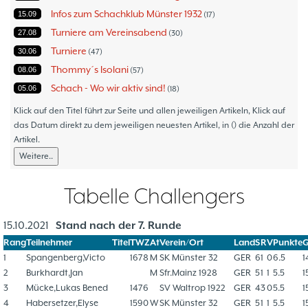
Infos zum Schachklub Münster 1932
15.09
17
Turniere am Vereinsabend
27.08
30
Turniere
30.06
47
Thommy´s Isolani
08.06
57
Schach - Wo wir aktiv sind!
05.06
18
Bezirksturniere
11.05
1
Klick auf den Titel führt zur Seite und allen jeweiligen Artikeln, Klick auf
Frauenmannschaft
das Datum direkt zu dem jeweiligen neuesten Artikel, in () die Anzahl der
05.05
6
Artikel.
Jugendturniere
09.10
23
Weitere..
Jugendmannschaften
06.10
5
Verbandsebene
09.06
14
Tabelle Challengers
Landesebene
26.05
10
Open 2023
25.04
1
15.10.2021
Stand nach der 7. Runde
Blitz-/Schnellschach-Grandprix
28.02
4
Rang
Teilnehmer
Titel
TWZ
At
Verein/Ort
Land
S
R
V
Punkte
Hammerstraßenfest
17.08
3
1
Spangenberg,Victo
1678
M
SK Münster 32
GER
6
1
0
6.5
1
2
Burkhardt,Jan
M
Sfr.Mainz 1928
GER
5
1
1
5.5
1
Hiltruper Frühlingsfest/Resümee
21.05
2
3
Mücke,Lukas Bened
1476
SV Waltrop 1922
GER
4
3
0
5.5
1
Schach in der JVA
21.05
2
4
Habersetzer,Elyse
1590
W
SK Münster 32
GER
5
1
1
5.5
1