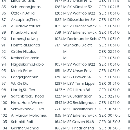
84
Lindstädt,Erik
1477
M
SV Unser Fritz
GER
1
1
1
1.5
1
85
Schumann,Jonas
1282
M
SK Münster 32
GER
1
0
2
1.5
9
86
Öztekin,Atilla
1203
M
SV Waltrop 1922
GER
1
0
3
1.0
1
87
Akcapinar,Timur
1183
M
Düsseldorfer SV
GER
1
0
3
1.0
1
88
Al Marawi,Yousef
1051
M
SV Erkenschwick
GER
1
0
3
1.0
1
89
Knaub,Michael
739
M
SV Erkenschwick
GER
1
0
3
1.0
1
90
Lamers,Ludwig
1024
M
Dortmunder Scha
GER
1
0
3
1.0
1
91
Homfeldt,Bianca
717
W
2hoch6 Bielefel
GER
1
0
3
1.0
1
92
Grüter,Nicolas
M
GER
0
2
2
1.0
1
93
Kroker,Benjamin
M
GER
1
0
3
1.0
1
94
Hagelskamp,Fabio
1057
M
SV Waltrop 1922
GER
1
0
3
1.0
1
95
Mallek,Peter
1151
M
SV Unser Fritz
GER
1
0
3
1.0
1
96
Langer,Joachim
1291
M
SG Drewer 54
GER
1
0
3
1.0
1
97
Wu,Ge,Dr.
1287
M
LSV Turm Lippst
GER
0
1
3
1.0
1
98
Hortig,Steffen
1423
*
SC Hiltrup 86
GER
1
0
3
1.0
1
99
Saltenbrock,Theod
1227
M
SK Steinhagen
GER
0
2
2
1.0
1
100
Heinz,Hans-Werner
1343
M
SC Recklinghaus
GER
1
0
3
1.0
1
101
Schwitkowski,Luka
771
M
SC Recklinghaus
GER
0
1
3
0.5
1
102
Al Marawi,Mohamed
835
M
SV Erkenschwick
GER
0
0
4
0.5
1
103
Schmidt,Ralf
1642
M
SF Greven 1948
GER
0
1
3
0.5
1
104
Gärtner,Michael
1662
M
SF Friedrichsha
GER
0
1
3
0.5
1