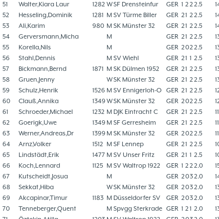
51
Walter,Kiara Laur
1282
W
SF Drensteinfur
GER
1
2
2
2.5
1
52
Hesseling,Dominik
1281
M
SV Türme Biller
GER
2
1
2
2.5
1
53
Ali,Karim
980
M
SK Münster 32
GER
2
1
2
2.5
1
54
Gerversmann,Micha
M
GER
2
1
2
2.5
1
55
Korella,Nils
M
GER
2
0
2
2.5
1
56
Stahl,Dennis
M
SV Wiehl
GER
2
1
1
2.5
1
57
Bickmann,Bernd
1871
M
SK Dülmen 1952
GER
2
1
2
2.5
1
58
Gruen,Jenny
W
SK Münster 32
GER
2
1
2
2.5
1
59
Schulz,Henrik
1526
M
SV Ennigerloh-O
GER
2
1
2
2.5
1
60
Clauß,Annika
1349
W
SK Münster 32
GER
2
0
2
2.5
1
61
Schroeder,Michael
1232
M
DJK Eintracht C
GER
2
1
2
2.5
1
62
Goerigk,Uwe
1349
M
SF Gerresheim
GER
2
1
2
2.5
1
63
Werner,Andreas,Dr
1399
M
SK Münster 32
GER
2
0
2
2.5
1
64
Arnz,Volker
1512
M
SF Lennep
GER
2
1
2
2.5
1
65
Lindstädt,Erik
1477
M
SV Unser Fritz
GER
2
1
1
2.5
1
66
Koch,Lennard
1125
M
SV Waltrop 1922
GER
1
2
2
2.0
1
67
Kutscheidt,Josua
M
GER
2
0
3
2.0
1
68
Sekkat,Hiba
W
SK Münster 32
GER
2
0
3
2.0
1
69
Akcapinar,Timur
1183
M
Düsseldorfer SV
GER
2
0
3
2.0
1
70
Tenneberger,Quent
M
Spvgg Sterkrade
GER
1
2
1
2.0
1