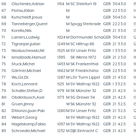
66
Olschimke,Adrian
1154
M
SC Steinfurt 19
GER
3
0
4
3.0
1
67
Flotau,Kilian
M
GER
2
2
3
3.0
1
68
Kutscheidt,Josua
M
GER
3
0
4
3.0
1
69
Tanneberger,Quent
M
Spvgg Sterkrade
GER
2
2
2
3.0
1
70
Korella,Nils
M
GER
2
1
3
3.0
1
71
Lamers,Ludwig
1024
M
Dortmunder Scha
GER
3
0
4
3.0
1
72
Tigranjan,Julian
1249
M
SC Hiltrup 86
GER
2
1
3
3.0
1
73
Nioduschewski,Nil
1525
M
SV Unser Fritz
GER
1
3
3
3.0
1
74
Ismailzade,Hamud
1395
SK Werne 1972
GER
2
1
2
3.0
1
75
Stuck,Michel
1453
M
SK Frankenthal
GER
2
2
3
3.0
1
76
Gärtner,Michael
1662
M
SF Friedrichsha
GER
2
2
3
3.0
1
77
Wu,Ge,Dr.
1287
M
LSV Turm Lippst
GER
2
1
4
3.0
1
78
Koch,Lennard
1125
M
SV Waltrop 1922
GER
1
3
3
2.5
1
79
Schaller,Stefan,D
979
M
SK Münster 32
GER
2
1
4
2.5
1
80
Obdenbusch,Axel
1173
M
SG Drewer 54
GER
2
1
4
2.5
1
81
Gruen,Jenny
W
SK Münster 32
GER
2
1
3
2.5
1
82
D'Alonzo,Juan-Pab
1280
M
SV Unser Fritz
GER
2
1
3
2.5
1
83
Webert,Georg
M
SV Waltrop 1922
GER
2
1
4
2.5
1
84
Hagelskamp,Fabio
1057
M
SV Waltrop 1922
GER
2
1
4
2.5
1
85
Schroeder,Michael
1232
M
DJK Eintracht C
GER
2
1
4
2.5
1