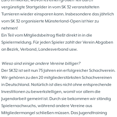
Euro im Monat, wovon es einen großen Teil durch
Problemschach
16.02
5
vergünstigte Startgelder in vom SK 32 veranstalteten
Jubiläums-Turniere
19.01
2
Turnieren wieder einsparen kann. Insbesondere das jährlich
Kinder und Jugendliche - Schachjugend
21.12
18
vom SK 32 organisierte Münsterland-Open ist hier zu
Münster
21.12
Jugendtraining
nehmen!
Ein Teil vom Mitgliedsbeitrag fließt direkt in in die
2
2. Mannschaft
Spielermeldung. Für jeden Spieler zahlt der Verein Abgaben
20.09
10
1. Mannschaft
an Bezirk, Verband, Landesverband usw.
24.02
37
Mannschaften
29.07
4
Stadtmeisterschaften
Wieso sind einige andere Vereine billiger?
13.05
10
Ehrenamtliche Helfer
Der SK32 ist seit nun 75 Jahren ein erfolgreicher Schachverein.
07.03
17
Social Media
Wir gehören zu den 20 mitgliederstärksten Schachvereinen
27.02
4
SK 32 in der Presse
in Deutschland. Natürlich ist dies nicht ohne entsprechende
09.02
3
Neujahrsblitzturnier
Investitionen zu bewerkstelligen, womit vor allem die
06.01
4
Training
Jugendarbeit gemeint ist. Durch sie bekommen wir ständig
15.05
6
Wer wir sind- Vorstellung unserer
Spielernachwuchs, während andere Vereine aus
07.11
1
Mitglieder
Mitgliedermangel schließen müssen. Das Jugendtraining
19.10
23