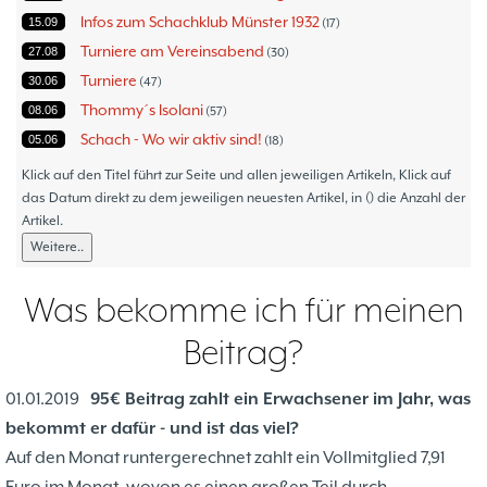
Infos zum Schachklub Münster 1932
15.09
17
Turniere am Vereinsabend
27.08
30
Turniere
30.06
47
Thommy´s Isolani
08.06
57
Schach - Wo wir aktiv sind!
05.06
18
Bezirksturniere
11.05
1
Klick auf den Titel führt zur Seite und allen jeweiligen Artikeln, Klick auf
Frauenmannschaft
das Datum direkt zu dem jeweiligen neuesten Artikel, in () die Anzahl der
05.05
6
Artikel.
Jugendturniere
09.10
23
Weitere..
Jugendmannschaften
06.10
5
Verbandsebene
09.06
14
Was bekomme ich für meinen
Landesebene
26.05
10
Beitrag?
Open 2023
25.04
1
Blitz-/Schnellschach-Grandprix
28.02
4
01.01.2019
95€ Beitrag zahlt ein Erwachsener im Jahr, was
Hammerstraßenfest
17.08
3
bekommt er dafür - und ist das viel?
Hiltruper Frühlingsfest/Resümee
21.05
2
Auf den Monat runtergerechnet zahlt ein Vollmitglied 7,91
Schach in der JVA
21.05
2