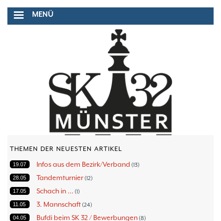
Direkt
MENÜ
zum
Inhalt
THEMEN DER NEUESTEN ARTIKEL
Infos aus dem Bezirk/Verband
19.07
13
Tandemturnier
28.05
12
Schach in ...
17.05
1
3. Mannschaft
11.05
24
Bufdi beim SK 32 / Bewerbungen
04.05
8