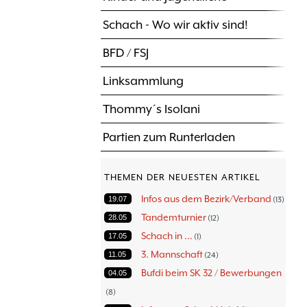
Schach - Wo wir aktiv sind!
BFD / FSJ
Linksammlung
Thommy´s Isolani
Partien zum Runterladen
THEMEN DER NEUESTEN ARTIKEL
Infos aus dem Bezirk/Verband
19.07
13
Tandemturnier
28.05
12
Schach in ...
17.05
1
3. Mannschaft
11.05
24
Bufdi beim SK 32 / Bewerbungen
04.05
8