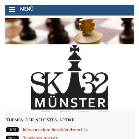
Direkt
MENÜ
zum
Inhalt
THEMEN DER NEUESTEN ARTIKEL
Infos aus dem Bezirk/Verband
19.07
13
Tandemturnier
28.05
12