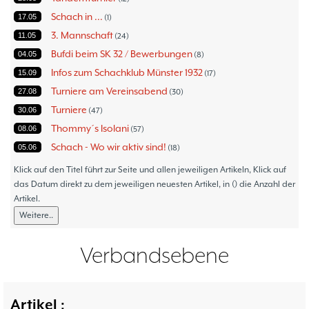
Schach in ...
17.05
1
3. Mannschaft
11.05
24
Bufdi beim SK 32 / Bewerbungen
04.05
8
Infos zum Schachklub Münster 1932
15.09
17
Turniere am Vereinsabend
27.08
30
Turniere
30.06
47
Thommy´s Isolani
08.06
57
Schach - Wo wir aktiv sind!
05.06
18
Bezirksturniere
11.05
1
Klick auf den Titel führt zur Seite und allen jeweiligen Artikeln, Klick auf
Frauenmannschaft
das Datum direkt zu dem jeweiligen neuesten Artikel, in () die Anzahl der
05.05
6
Artikel.
Jugendturniere
09.10
23
Weitere..
Jugendmannschaften
06.10
5
Verbandsebene
09.06
14
Verbandsebene
Landesebene
26.05
10
Open 2023
25.04
1
Blitz-/Schnellschach-Grandprix
28.02
4
Artikel :