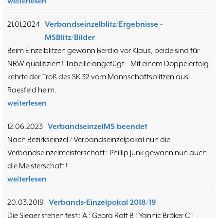
weiterlesen
Training
15.05
6
Wer wir sind- Vorstellung unserer
07.11
1
21.01.2024
Verbandseinzelblitz/Ergebnisse -
Mitglieder
19.10
23
MSBlitz/Bilder
37. Münsterland Open 2019
7. Mannschaft
12.05
1
Beim Einzelblitzen gewann Berdia vor Klaus, beide sind für
4. Mannschaft
17.03
1
NRW qualifiziert ! Tabellle angefügt. Mit einem Doppelerfolg
Bezirksebene
11.03
10
kehrte der Troß des SK 32 vom Mannschaftsblitzen aus
Mitgliedsbeiträge und
01.01
1
Raesfeld heim.
Kontoverbindung
06.12
3
weiterlesen
Deutsche Ebene
36. Münsterland Open 2018
20.10
30
Satzung des Schachklubs Münster 1932
20.08
12.06.2023
VerbandseinzelMS beendet
1
e.V.
06.01
Nach Bezirkseinzel / Verbandseinzelpokal nun die
4
4er Pokal
Verbandseinzelmeisterschaft : Phillip Junk gewann nun auch
9
Challengers 2017
05.11
35. Münsterland Open 2017
05.11
die Meisterschaft !
12
Schach mit Flüchtlingen
16.09
weiterlesen
2
20.03.2019
Verbands-Einzelpokal 2018/19
Die Sieger stehen fest : A : Georg Rott B : Yannic Bröker C :