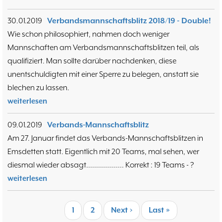
30.01.2019
Verbandsmannschaftsblitz 2018/19 - Double!
Wie schon philosophiert, nahmen doch weniger
Mannschaften am Verbandsmannschaftsblitzen teil, als
qualifiziert. Man sollte darüber nachdenken, diese
unentschuldigten mit einer Sperre zu belegen, anstatt sie
blechen zu lassen.
weiterlesen
09.01.2019
Verbands-Mannschaftsblitz
Am 27. Januar findet das Verbands-Mannschaftsblitzen in
Emsdetten statt. Eigentlich mit 20 Teams, mal sehen, wer
diesmal wieder absagt................... Korrekt : 19 Teams - ?
weiterlesen
Seitennummerierung
Aktuelle
1
Seite
2
Nächste
Next ›
Last
Last »