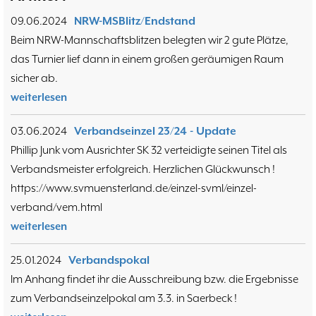
Hammerstraßenfest
17.08
3
09.06.2024
NRW-MSBlitz/Endstand
Hiltruper Frühlingsfest/Resümee
21.05
2
Beim NRW-Mannschaftsblitzen belegten wir 2 gute Plätze,
Schach in der JVA
21.05
2
das Turnier lief dann in einem großen geräumigen Raum
Problemschach
16.02
5
sicher ab.
Jubiläums-Turniere
19.01
2
weiterlesen
Jugendtraining
21.12
2
Kinder und Jugendliche - Schachjugend
21.12
18
03.06.2024
Verbandseinzel 23/24 - Update
Münster
20.09
Phillip Junk vom Ausrichter SK 32 verteidigte seinen Titel als
2. Mannschaft
Verbandsmeister erfolgreich. Herzlichen Glückwunsch !
10
https://www.svmuensterland.de/einzel-svml/einzel-
1. Mannschaft
24.02
37
verband/vem.html
Mannschaften
29.07
4
weiterlesen
Stadtmeisterschaften
13.05
10
Ehrenamtliche Helfer
07.03
17
25.01.2024
Verbandspokal
Social Media
27.02
4
Im Anhang findet ihr die Ausschreibung bzw. die Ergebnisse
SK 32 in der Presse
09.02
3
zum Verbandseinzelpokal am 3.3. in Saerbeck !
Neujahrsblitzturnier
06.01
4