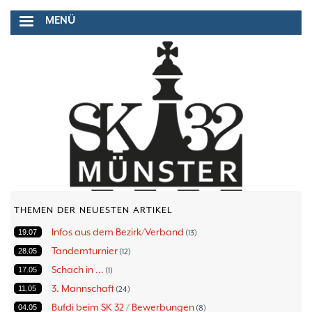
Direkt
MENÜ
zum
Inhalt
THEMEN DER NEUESTEN ARTIKEL
Infos aus dem Bezirk/Verband
19.07
13
Tandemturnier
28.05
12
Schach in ...
17.05
1
3. Mannschaft
11.05
24
Bufdi beim SK 32 / Bewerbungen
04.05
8