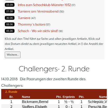
Infos zum Schachklub Münster 1932
15.09
17
Turniere am Vereinsabend
27.08
30
Turniere
30.06
47
Thommy´s Isolani
08.06
57
Schach - Wo wir aktiv sind!
05.06
18
Bezirksturniere
11.05
1
Klick auf den Titel führt zur Seite und allen jeweiligen Artikeln, Klick auf
Frauenmannschaft
das Datum direkt zu dem jeweiligen neuesten Artikel, in () die Anzahl der
05.05
6
Artikel.
Jugendturniere
09.10
23
Weitere..
Jugendmannschaften
06.10
5
Verbandsebene
09.06
14
Challengers- 2. Runde
Landesebene
26.05
10
Open 2023
25.04
1
14.10.2018
Die Paarungen der zweiten Runde des
Blitz-/Schnellschach-Grandprix
28.02
4
Challengers:
Hammerstraßenfest
17.08
3
Hiltruper Frühlingsfest/Resümee
21.05
2
Schach in der JVA
21.05
2