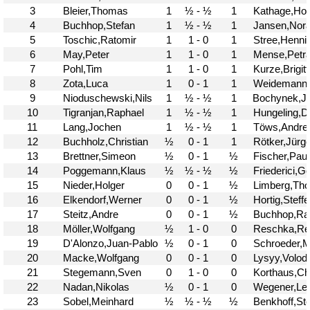
Problemschach
16.02
5
Jubiläums-Turniere
19.01
2
Jugendtraining
21.12
2
Kinder und Jugendliche - Schachjugend
21.12
18
Münster
20.09
2. Mannschaft
10
1. Mannschaft
24.02
37
Mannschaften
29.07
4
Stadtmeisterschaften
13.05
10
Ehrenamtliche Helfer
07.03
17
Social Media
27.02
4
SK 32 in der Presse
09.02
3
Neujahrsblitzturnier
06.01
4
Training
15.05
6
Wer wir sind- Vorstellung unserer
07.11
1
Mitglieder
19.10
23