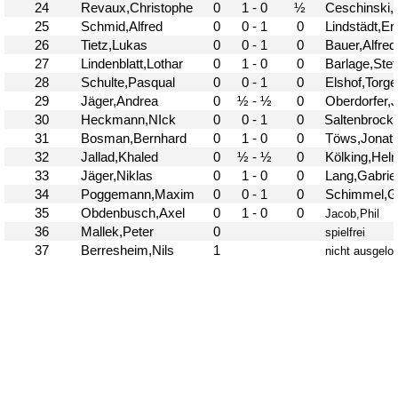
37. Münsterland Open 2019
7. Mannschaft
12.05
1
4. Mannschaft
17.03
1
Bezirksebene
11.03
10
Mitgliedsbeiträge und
01.01
1
Kontoverbindung
06.12
3
Deutsche Ebene
36. Münsterland Open 2018
20.10
30
Satzung des Schachklubs Münster 1932
20.08
1
e.V.
06.01
4
4er Pokal
9
Challengers 2017
05.11
35. Münsterland Open 2017
05.11
12
Schach mit Flüchtlingen
16.09
2