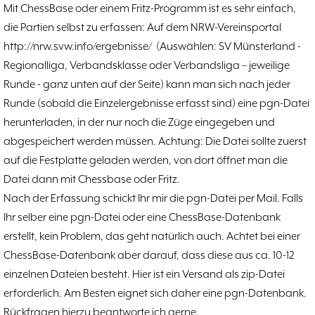
Mit ChessBase oder einem Fritz-Programm ist es sehr einfach,
Training
15.05
6
die Partien selbst zu erfassen: Auf dem NRW-Vereinsportal
Wer wir sind- Vorstellung unserer
07.11
1
http://nrw.svw.info/ergebnisse/
(Auswählen: SV Münsterland -
Mitglieder
19.10
23
Regionalliga, Verbandsklasse oder Verbandsliga – jeweilige
37. Münsterland Open 2019
7. Mannschaft
12.05
1
Runde - ganz unten auf der Seite) kann man sich nach jeder
4. Mannschaft
17.03
1
Runde (sobald die Einzelergebnisse erfasst sind) eine pgn-Datei
Bezirksebene
11.03
10
herunterladen, in der nur noch die Züge eingegeben und
Mitgliedsbeiträge und
01.01
1
abgespeichert werden müssen. Achtung: Die Datei sollte zuerst
Kontoverbindung
06.12
3
auf die Festplatte geladen werden, von dort öffnet man die
Deutsche Ebene
36. Münsterland Open 2018
20.10
30
Datei dann mit Chessbase oder Fritz.
Satzung des Schachklubs Münster 1932
20.08
1
Nach der Erfassung schickt Ihr mir die pgn-Datei per Mail. Falls
e.V.
06.01
4
4er Pokal
Ihr selber eine pgn-Datei oder eine ChessBase-Datenbank
9
Challengers 2017
05.11
erstellt, kein Problem, das geht natürlich auch. Achtet bei einer
35. Münsterland Open 2017
05.11
12
ChessBase-Datenbank aber darauf, dass diese aus ca. 10-12
Schach mit Flüchtlingen
16.09
2
einzelnen Dateien besteht. Hier ist ein Versand als zip-Datei
erforderlich. Am Besten eignet sich daher eine pgn-Datenbank.
Rückfragen hierzu beantworte ich gerne.