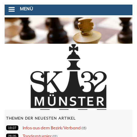
Direkt
MENÜ
zum
Inhalt
THEMEN DER NEUESTEN ARTIKEL
Infos aus dem Bezirk/Verband
19.07
13
Tandemturnier
28.05
12