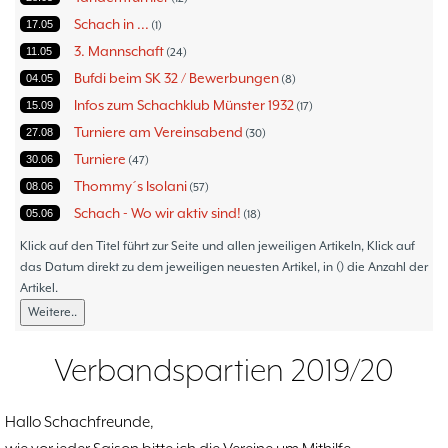
Schach in ...
17.05
1
3. Mannschaft
11.05
24
Bufdi beim SK 32 / Bewerbungen
04.05
8
Infos zum Schachklub Münster 1932
15.09
17
Turniere am Vereinsabend
27.08
30
Turniere
30.06
47
Thommy´s Isolani
08.06
57
Schach - Wo wir aktiv sind!
05.06
18
Bezirksturniere
11.05
1
Klick auf den Titel führt zur Seite und allen jeweiligen Artikeln, Klick auf
Frauenmannschaft
das Datum direkt zu dem jeweiligen neuesten Artikel, in () die Anzahl der
05.05
6
Artikel.
Jugendturniere
09.10
23
Weitere..
Jugendmannschaften
06.10
5
Verbandsebene
09.06
14
Verbandspartien 2019/20
Landesebene
26.05
10
Open 2023
25.04
1
Hallo Schachfreunde,
Blitz-/Schnellschach-Grandprix
28.02
4