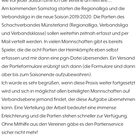
wie vor jeder Saison bitte ich die Vereine um Mithilfe....
Hammerstraßenfest
17.08
3
Am kommenden Samstag starten die Regionalliga und die
Hiltruper Frühlingsfest/Resümee
21.05
2
Verbandsliga in die neue Saison 2019/2020. Die Partien des
Schach in der JVA
21.05
2
Schachverbandes Münsterland (Regionalliga, Verbandsliga
Problemschach
16.02
5
und Verbandsklasse) sollen weiterhin zeitnah erfasst und per
Jubiläums-Turniere
19.01
2
Mail verteilt werden. In vielen Mannschaften gibt es bereits
Kinder und Jugendliche - Schachjugend
21.12
18
Spieler, die die acht Partien der Heimkämpfe eben selbst
Münster
21.12
erfassen und mir dann eine pgn-Datei übersenden. Ein Versand
Jugendtraining
der Partieformulare erübrigt sich dann (die Formulare sind dann
2
aber bis zum Saisonende aufzubewahren).
2. Mannschaft
20.09
10
Ich würde es sehr begrüßen, wenn diese Praxis weiter fortgesetzt
1. Mannschaft
24.02
37
wird und sich in möglichst allen beteiligten Mannschaften auf
Mannschaften
29.07
4
Verbandsebene jemand findet, der diese Aufgabe übernehmen
Stadtmeisterschaften
13.05
10
kann. Eine Verteilung der Arbeit bedeutet eine immense
Ehrenamtliche Helfer
07.03
17
Erleichterung und die Partien stehen schneller zur Verfügung.
Social Media
27.02
4
Ohne Mithilfe aus den Vereinen gäbe es den Partienservice
SK 32 in der Presse
09.02
3
sicher nicht mehr!
Neujahrsblitzturnier
06.01
4