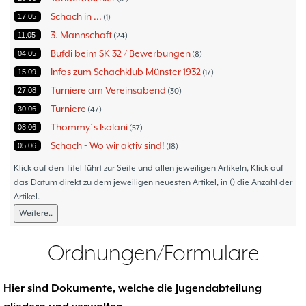
Schach in ...
17.05
1
3. Mannschaft
11.05
24
Bufdi beim SK 32 / Bewerbungen
04.05
8
Infos zum Schachklub Münster 1932
15.09
17
Turniere am Vereinsabend
27.08
30
Turniere
30.06
47
Thommy´s Isolani
08.06
57
Schach - Wo wir aktiv sind!
05.06
18
Bezirksturniere
11.05
1
Klick auf den Titel führt zur Seite und allen jeweiligen Artikeln, Klick auf
Frauenmannschaft
das Datum direkt zu dem jeweiligen neuesten Artikel, in () die Anzahl der
05.05
6
Artikel.
Jugendturniere
09.10
23
Weitere..
Jugendmannschaften
06.10
5
Verbandsebene
09.06
14
Ordnungen/Formulare
Landesebene
26.05
10
Open 2023
25.04
1
Hier sind Dokumente, welche die Jugendabteilung
Blitz-/Schnellschach-Grandprix
28.02
4