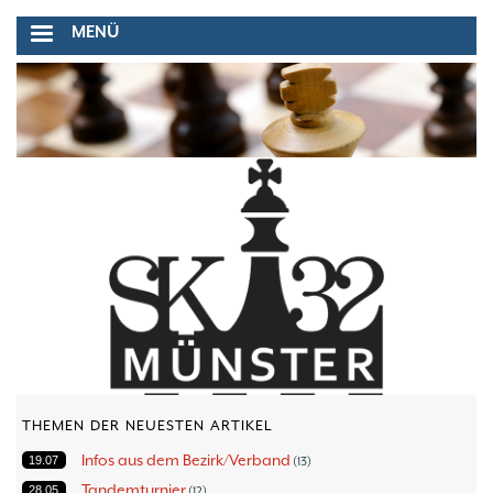
Direkt
MENÜ
zum
Inhalt
THEMEN DER NEUESTEN ARTIKEL
Infos aus dem Bezirk/Verband
19.07
13
Tandemturnier
28.05
12