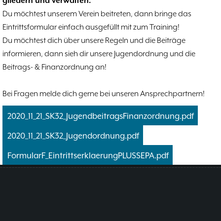
gliedern und verwalten.
Hammerstraßenfest
17.08
3
Du möchtest unserem Verein beitreten, dann bringe das
Hiltruper Frühlingsfest/Resümee
21.05
2
Eintrittsformular einfach ausgefüllt mit zum Training!
Schach in der JVA
21.05
2
Du möchtest dich über unsere Regeln und die Beiträge
Problemschach
16.02
5
informieren, dann sieh dir unsere Jugendordnung und die
Jubiläums-Turniere
19.01
2
Beitrags- & Finanzordnung an!
Kinder und Jugendliche - Schachjugend
21.12
18
Münster
21.12
Bei Fragen melde dich gerne bei unseren Ansprechpartnern!
Jugendtraining
2
2020_11_21_SK32_JugendbeitragsFinanzordnung.pdf
2. Mannschaft
20.09
10
1. Mannschaft
2020_11_21_SK32_Jugendordnung.pdf
24.02
37
Mannschaften
29.07
4
FormularF_EintrittserklaerungPLUSSEPA.pdf
Stadtmeisterschaften
13.05
10
Ehrenamtliche Helfer
07.03
17
Social Media
27.02
4
SK 32 in der Presse
09.02
3
Neujahrsblitzturnier
06.01
4