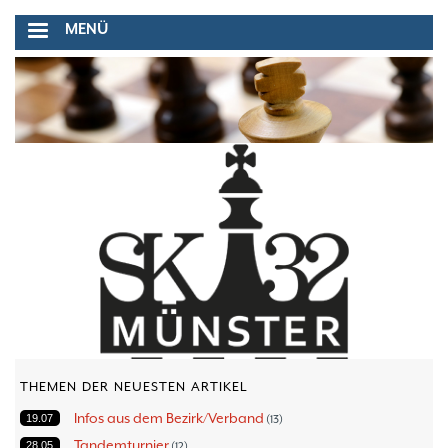
Direkt
MENÜ
zum
Inhalt
THEMEN DER NEUESTEN ARTIKEL
Infos aus dem Bezirk/Verband
19.07
13
Tandemturnier
28.05
12