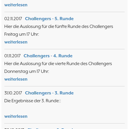
Training
15.05
weiterlesen
6
Wer wir sind- Vorstellung unserer
07.11
1
02.11.2017
Challengers - 5. Runde
Mitglieder
19.10
23
Hier die Auslosung für die fünfte Runde des Challengers
37. Münsterland Open 2019
7. Mannschaft
12.05
1
Freitag um 17 Uhr:
4. Mannschaft
17.03
1
weiterlesen
Bezirksebene
11.03
10
Mitgliedsbeiträge und
01.01
1
01.11.2017
Challengers - 4. Runde
Kontoverbindung
06.12
3
Hier die Auslosung für die vierte Runde des Challengers
Deutsche Ebene
36. Münsterland Open 2018
20.10
30
Donnerstag um 17 Uhr:
Satzung des Schachklubs Münster 1932
20.08
1
weiterlesen
e.V.
06.01
4
4er Pokal
9
31.10.2017
Challengers - 3. Runde
Challengers 2017
05.11
35. Münsterland Open 2017
05.11
12
Die Ergebnisse der 3. Runde::
Schach mit Flüchtlingen
16.09
2
weiterlesen