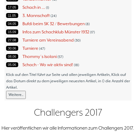
Schach in ...
17.05
1
3. Mannschaft
11.05
24
Bufdi beim SK 32 / Bewerbungen
04.05
8
Infos zum Schachklub Münster 1932
15.09
17
Turniere am Vereinsabend
27.08
30
Turniere
30.06
47
Thommy´s Isolani
08.06
57
Schach - Wo wir aktiv sind!
05.06
18
Bezirksturniere
11.05
1
Klick auf den Titel führt zur Seite und allen jeweiligen Artikeln, Klick auf
Frauenmannschaft
das Datum direkt zu dem jeweiligen neuesten Artikel, in () die Anzahl der
05.05
6
Artikel.
Jugendturniere
09.10
23
Weitere..
Jugendmannschaften
06.10
5
Verbandsebene
09.06
14
Challengers 2017
Landesebene
26.05
10
Open 2023
25.04
1
Hier veröffentlichen wir alle Informationen zum Challengers 2017.
Blitz-/Schnellschach-Grandprix
28.02
4