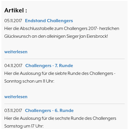
Hammerstraßenfest
17.08
3
Artikel :
Hiltruper Frühlingsfest/Resümee
21.05
2
Schach in der JVA
21.05
2
05.11.2017
Endstand Challengers
Problemschach
16.02
5
Hier die Abschlusstabelle zum Challengers 2017- herzlichen
Jubiläums-Turniere
19.01
2
Glückwunsch an den alleinigen Sieger Jan Eiersbrock!
Jugendtraining
21.12
2
Kinder und Jugendliche - Schachjugend
21.12
18
weiterlesen
Münster
20.09
2. Mannschaft
04.11.2017
Challengers - 7. Runde
10
Hier die Auslosung für die siebte Runde des Challengers -
1. Mannschaft
24.02
37
Sonntag schon um 11 Uhr:
Mannschaften
29.07
4
Stadtmeisterschaften
13.05
10
weiterlesen
Ehrenamtliche Helfer
07.03
17
Social Media
27.02
03.11.2017
Challengers - 6. Runde
4
SK 32 in der Presse
09.02
Hier die Auslosung für die sechste Runde des Challengers
3
Neujahrsblitzturnier
06.01
Samstag um 17 Uhr:
4