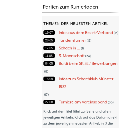
Partien zum Runterladen
THEMEN DER NEUESTEN ARTIKEL
Infos aus dem Bezirk/Verband
19.07
13
Tandemturnier
28.05
12
Schach in ...
17.05
1
3. Mannschaft
11.05
24
Bufdi beim SK 32 / Bewerbungen
04.05
8
Infos zum Schachklub Münster
15.09
1932
17
Turniere am Vereinsabend
27.08
30
Turniere
30.06
47
Klick auf den Titel führt zur Seite und allen
Thommy´s Isolani
jeweiligen Artikeln, Klick auf das Datum direkt
08.06
57
zu dem jeweiligen neuesten Artikel, in () die
Schach - Wo wir aktiv sind!
05.06
18