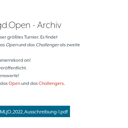
d.Open - Archiv
er größtes Turnier. Es findet
das
Open
und das
Challenger
als zweite
ehmerrekord an!
röffentlicht.
senswerte!
r das
Open
und das
Challengers
.
MLJO_2022_Ausschreibung-1.pdf