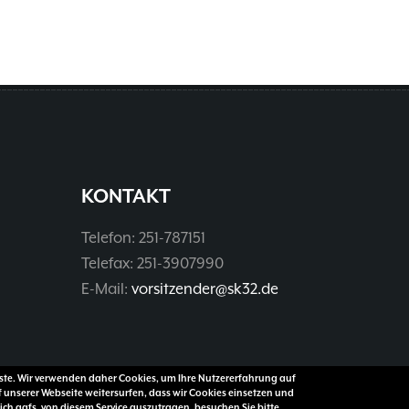
KONTAKT
Telefon: 251-787151
Telefax: 251-3907990
E-Mail:
vorsitzender@sk32.de
enste. Wir verwenden daher Cookies, um Ihre Nutzererfahrung auf
f unserer Webseite weitersurfen, dass wir Cookies einsetzen und
ch ggfs. von diesem Service auszutragen, besuchen Sie bitte