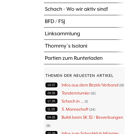
Schach - Wo wir aktiv sind!
BFD / FSJ
Linksammlung
Thommy´s Isolani
Partien zum Runterladen
THEMEN DER NEUESTEN ARTIKEL
Infos aus dem Bezirk/Verband
19.07
13
Tandemturnier
28.05
12
Schach in ...
17.05
1
3. Mannschaft
11.05
24
Bufdi beim SK 32 / Bewerbungen
04.05
8
Infos zum Schachklub Münster
15.09