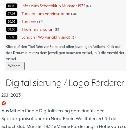
Infos zum Schachklub Münster 1932
15.09
17
Turniere am Vereinsabend
27.08
30
Turniere
30.06
47
Thommy´s Isolani
08.06
57
Schach - Wo wir aktiv sind!
05.06
18
Bezirksturniere
11.05
1
Klick auf den Titel führt zur Seite und allen jeweiligen Artikeln, Klick auf
Frauenmannschaft
das Datum direkt zu dem jeweiligen neuesten Artikel, in () die Anzahl der
05.05
6
Artikel.
Jugendturniere
09.10
23
Weitere..
Jugendmannschaften
06.10
5
Verbandsebene
09.06
14
Digitalisierung / Logo Förderer
Landesebene
26.05
10
Open 2023
25.04
1
29.11.2023
Blitz-/Schnellschach-Grandprix
28.02
4
Hammerstraßenfest
17.08
3
Aus Mitteln für die Digitalisierung gemeinnütziger
Hiltruper Frühlingsfest/Resümee
21.05
2
Sportorganisationen in Nord-Rhein-Westfalen erhält der
Schach in der JVA
21.05
2
Schachklub Münster 1932 e.V. eine Förderung in Höhe von ca.