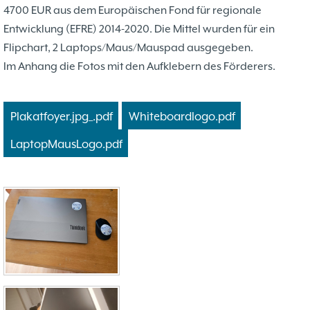
Problemschach
16.02
5
4700 EUR aus dem Europäischen Fond für regionale
Jubiläums-Turniere
19.01
2
Entwicklung (EFRE) 2014-2020. Die Mittel wurden für ein
Jugendtraining
21.12
2
Flipchart, 2 Laptops/Maus/Mauspad ausgegeben.
Kinder und Jugendliche - Schachjugend
21.12
18
Im Anhang die Fotos mit den Aufklebern des Förderers.
Münster
20.09
2. Mannschaft
10
Plakatfoyer.jpg_.pdf
Whiteboardlogo.pdf
1. Mannschaft
24.02
37
LaptopMausLogo.pdf
Mannschaften
29.07
4
Stadtmeisterschaften
13.05
10
Ehrenamtliche Helfer
07.03
17
Social Media
27.02
4
SK 32 in der Presse
09.02
3
Neujahrsblitzturnier
06.01
4
Training
15.05
6
Wer wir sind- Vorstellung unserer
07.11
1
Mitglieder
19.10
23