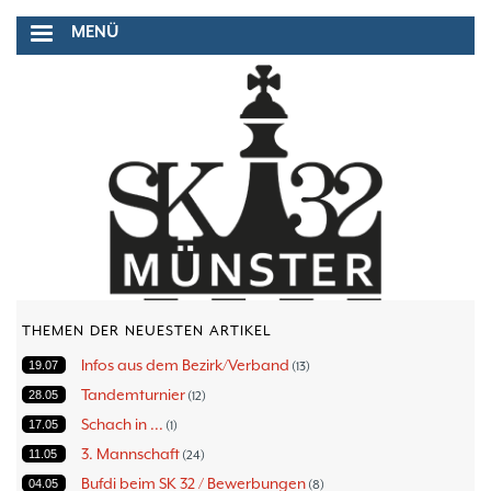
Direkt
MENÜ
zum
Inhalt
THEMEN DER NEUESTEN ARTIKEL
Infos aus dem Bezirk/Verband
19.07
13
Tandemturnier
28.05
12
Schach in ...
17.05
1
3. Mannschaft
11.05
24
Bufdi beim SK 32 / Bewerbungen
04.05
8