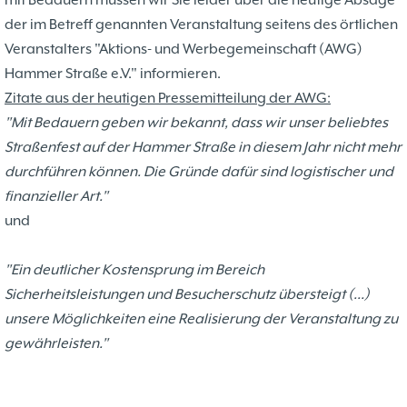
mit Bedauern müssen wir Sie leider über die heutige Absage
Problemschach
16.02
5
der im Betreff genannten Veranstaltung seitens des örtlichen
Jubiläums-Turniere
19.01
2
Veranstalters "Aktions- und Werbegemeinschaft (AWG)
Kinder und Jugendliche - Schachjugend
21.12
18
Hammer Straße e.V." informieren.
Münster
21.12
Jugendtraining
Zitate aus der heutigen Pressemitteilung der AWG:
"Mit Bedauern geben wir bekannt, dass wir unser beliebtes
2
2. Mannschaft
Straßenfest auf der Hammer Straße in diesem Jahr nicht mehr
20.09
10
1. Mannschaft
durchführen können. Die Gründe dafür sind logistischer und
24.02
37
Mannschaften
finanzieller Art."
29.07
4
Stadtmeisterschaften
und
13.05
10
Ehrenamtliche Helfer
07.03
17
Social Media
"Ein deutlicher Kostensprung im Bereich
27.02
4
SK 32 in der Presse
Sicherheitsleistungen und Besucherschutz übersteigt (...)
09.02
3
Neujahrsblitzturnier
unsere Möglichkeiten eine Realisierung der Veranstaltung zu
06.01
4
Training
gewährleisten."
15.05
6
Wer wir sind- Vorstellung unserer
07.11
1
Mitglieder
19.10
23