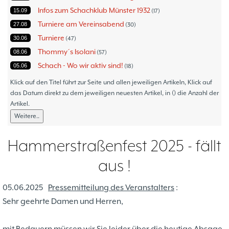
Infos zum Schachklub Münster 1932
15.09
17
Turniere am Vereinsabend
27.08
30
Turniere
30.06
47
Thommy´s Isolani
08.06
57
Schach - Wo wir aktiv sind!
05.06
18
Bezirksturniere
11.05
1
Klick auf den Titel führt zur Seite und allen jeweiligen Artikeln, Klick auf
Frauenmannschaft
das Datum direkt zu dem jeweiligen neuesten Artikel, in () die Anzahl der
05.05
6
Artikel.
Jugendturniere
09.10
23
Weitere..
Jugendmannschaften
06.10
5
Verbandsebene
09.06
14
Hammerstraßenfest 2025 - fällt
Landesebene
26.05
10
aus !
Open 2023
25.04
1
Blitz-/Schnellschach-Grandprix
28.02
4
05.06.2025
Pressemitteilung des Veranstalters
:
Hammerstraßenfest
17.08
3
Sehr geehrte Damen und Herren,
Hiltruper Frühlingsfest/Resümee
21.05
2
Schach in der JVA
21.05
2