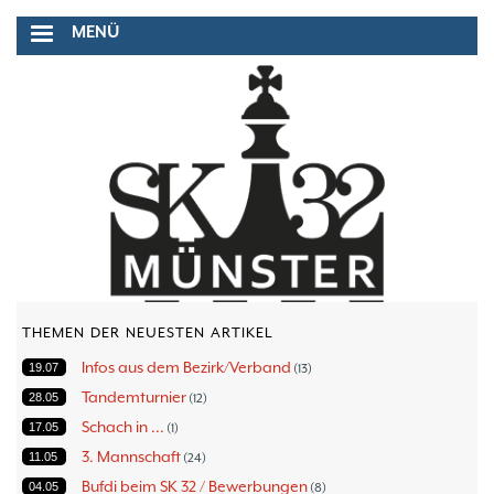
Direkt
MENÜ
zum
Inhalt
THEMEN DER NEUESTEN ARTIKEL
Infos aus dem Bezirk/Verband
19.07
13
Tandemturnier
28.05
12
Schach in ...
17.05
1
3. Mannschaft
11.05
24
Bufdi beim SK 32 / Bewerbungen
04.05
8