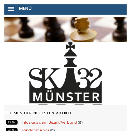
Direkt
MENÜ
zum
Inhalt
THEMEN DER NEUESTEN ARTIKEL
Infos aus dem Bezirk/Verband
19.07
13
Tandemturnier
28.05
12