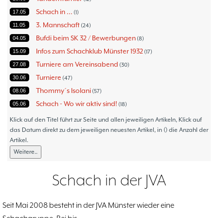
Schach in ...
17.05
1
3. Mannschaft
11.05
24
Bufdi beim SK 32 / Bewerbungen
04.05
8
Infos zum Schachklub Münster 1932
15.09
17
Turniere am Vereinsabend
27.08
30
Turniere
30.06
47
Thommy´s Isolani
08.06
57
Schach - Wo wir aktiv sind!
05.06
18
Bezirksturniere
11.05
1
Klick auf den Titel führt zur Seite und allen jeweiligen Artikeln, Klick auf
Frauenmannschaft
das Datum direkt zu dem jeweiligen neuesten Artikel, in () die Anzahl der
05.05
6
Artikel.
Jugendturniere
09.10
23
Weitere..
Jugendmannschaften
06.10
5
Verbandsebene
09.06
14
Schach in der JVA
Landesebene
26.05
10
Open 2023
25.04
1
Seit Mai 2008 besteht in der JVA Münster wieder eine
Blitz-/Schnellschach-Grandprix
28.02
4