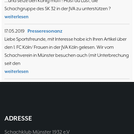
...und setze den König matt ! Hast du Lust, die
Training
15.05
6
Schachgruppe des SK 32 in der JVA zu unterstützen ?
Wer wir sind- Vorstellung unserer
07.11
1
weiterlesen
Mitglieder
19.10
23
37. Münsterland Open 2019
7. Mannschaft
12.05
1
17.05.2019
Presseresonanz
4. Mannschaft
17.03
1
Liebe Sportsfreunde, mit Interesse habe ich Ihren Artikel über
Bezirksebene
11.03
10
den 1. FC Köln/ Frauen in der JVA Köln gelesen. Wir vom
Mitgliedsbeiträge und
01.01
1
Schachverein in Münster besuchen auch (mit Unterbrechung
Kontoverbindung
06.12
3
seit den
Deutsche Ebene
36. Münsterland Open 2018
20.10
30
weiterlesen
Satzung des Schachklubs Münster 1932
20.08
1
e.V.
06.01
4
4er Pokal
9
Challengers 2017
05.11
35. Münsterland Open 2017
05.11
12
Schach mit Flüchtlingen
16.09
2
ADRESSE
Schachklub Münster 1932 e.V