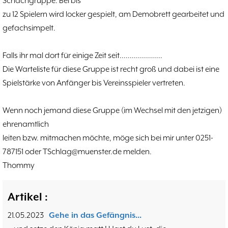
Schachgruppe. Bei bis
Hammerstraßenfest
17.08
3
zu 12 Spielern wird locker gespielt, am Demobrett gearbeitet und
Hiltruper Frühlingsfest/Resümee
21.05
2
gefachsimpelt.
Schach in der JVA
21.05
2
Problemschach
16.02
5
Falls ihr mal dort für einige Zeit seit.....................
Jubiläums-Turniere
19.01
2
Die Warteliste für diese Gruppe ist recht groß und dabei ist eine
Kinder und Jugendliche - Schachjugend
21.12
18
Spielstärke von Anfänger bis Vereinsspieler vertreten.
Münster
21.12
Jugendtraining
Wenn noch jemand diese Gruppe (im Wechsel mit den jetzigen)
2
ehrenamtlich
2. Mannschaft
20.09
10
leiten bzw. mitmachen möchte, möge sich bei mir unter 0251-
1. Mannschaft
24.02
37
787151 oder TSchlag@muenster.de melden.
Mannschaften
29.07
4
Thommy
Stadtmeisterschaften
13.05
10
Ehrenamtliche Helfer
07.03
17
Social Media
27.02
Artikel :
4
SK 32 in der Presse
09.02
3
21.05.2023
Gehe in das Gefängnis...
Neujahrsblitzturnier
06.01
4