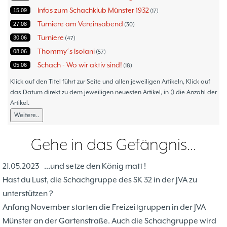
Infos zum Schachklub Münster 1932
15.09
17
Turniere am Vereinsabend
27.08
30
Turniere
30.06
47
Thommy´s Isolani
08.06
57
Schach - Wo wir aktiv sind!
05.06
18
Bezirksturniere
11.05
1
Klick auf den Titel führt zur Seite und allen jeweiligen Artikeln, Klick auf
Frauenmannschaft
das Datum direkt zu dem jeweiligen neuesten Artikel, in () die Anzahl der
05.05
6
Artikel.
Jugendturniere
09.10
23
Weitere..
Jugendmannschaften
06.10
5
Verbandsebene
09.06
14
Gehe in das Gefängnis...
Landesebene
26.05
10
Open 2023
25.04
1
21.05.2023
...und setze den König matt !
Blitz-/Schnellschach-Grandprix
28.02
4
Hast du Lust, die Schachgruppe des SK 32 in der JVA zu
Hammerstraßenfest
17.08
3
unterstützen ?
Hiltruper Frühlingsfest/Resümee
21.05
2
Anfang November starten die Freizeitgruppen in der JVA
Schach in der JVA
21.05
2
Münster an der Gartenstraße. Auch die Schachgruppe wird